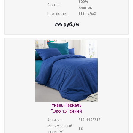
100%
Состав:
хлопок
Плотность:
115 гр/м2
295
руб.
/м
ткань Перкаль
"Эко 15" синий
Артикул:
812-1198315
Минимальный
16
отрез (м):