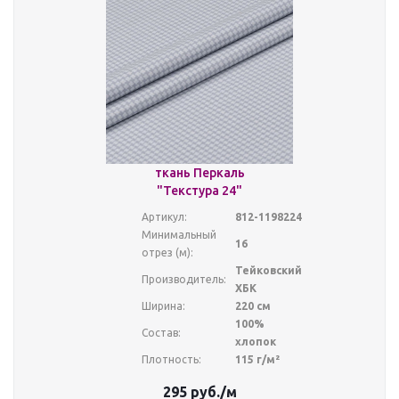
ткань Перкаль
"Текстура 24"
Артикул:
812-1198224
Минимальный
16
отрез (м):
Тейковский
Производитель:
ХБК
Ширина:
220 см
100%
Состав:
хлопок
Плотность:
115 г/м²
295
руб.
/м