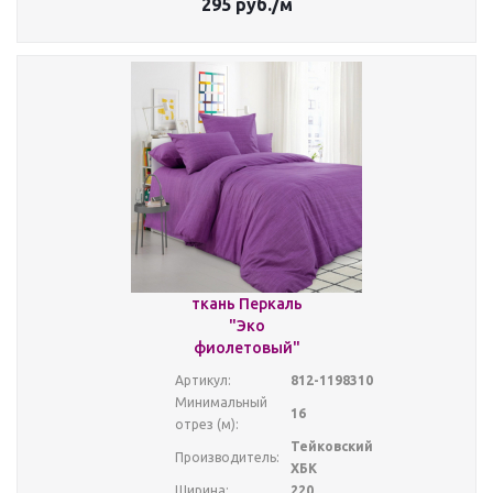
295
руб.
/м
ткань Перкаль
"Эко
фиолетовый"
Артикул:
812-1198310
Минимальный
16
отрез (м):
Тейковский
Производитель:
ХБК
Ширина:
220