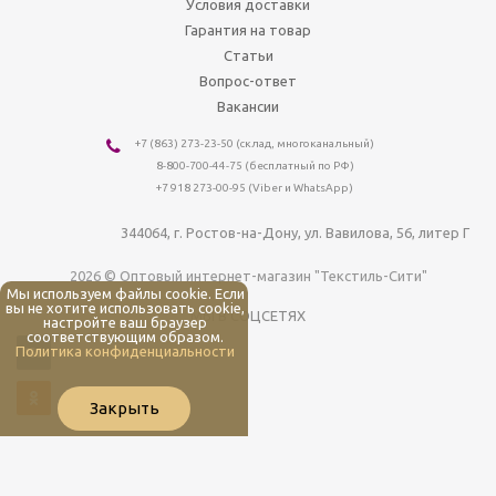
Условия доставки
Гарантия на товар
Статьи
Вопрос-ответ
Вакансии
+7 (863) 273-23-50
(склад, многоканальный)
8-800-700-44-75
(бесплатный по РФ)
+7 918 273-00-95 (Viber и WhatsApp)
344064
, г.
Ростов-на-Дону
,
ул. Вавилова, 56, литер Г
2026 © Оптовый интернет-магазин "Текстиль-Сити"
Мы используем файлы cookie. Если
вы не хотите использовать cookie,
МЫ В СОЦСЕТЯХ
настройте ваш браузер
соответствующим образом.
Политика конфиденциальности
Закрыть
Мы используем файлы cookie. Если вы не хотите использовать cookie,
настройте ваш браузер соответствующим образом.
Политика
конфиденциальности