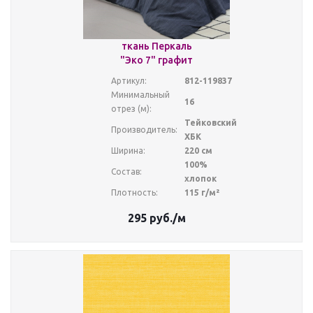
ткань Перкаль
"Эко 7" графит
Артикул:
812-119837
Минимальный
16
отрез (м):
Тейковский
Производитель:
ХБК
Ширина:
220 см
100%
Состав:
хлопок
Плотность:
115 г/м²
295
руб.
/м