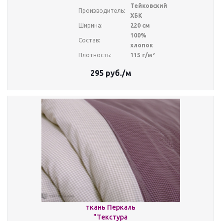
Тейковский
Производитель:
ХБК
Ширина:
220 см
100%
Состав:
хлопок
Плотность:
115 г/м²
295
руб.
/м
ткань Перкаль
"Текстура