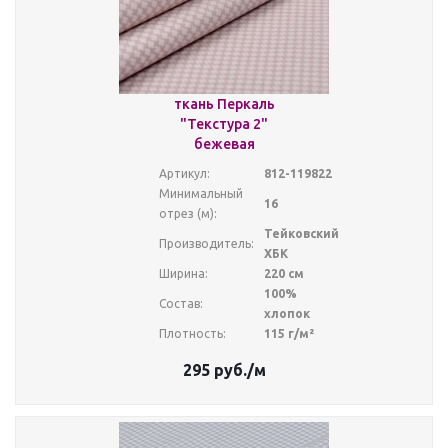
ткань Перкаль
"Текстура 2"
бежевая
Артикул:
812-119822
Минимальный
16
отрез (м):
Тейковский
Производитель:
ХБК
Ширина:
220 см
100%
Состав:
хлопок
Плотность:
115 г/м²
295
руб.
/м