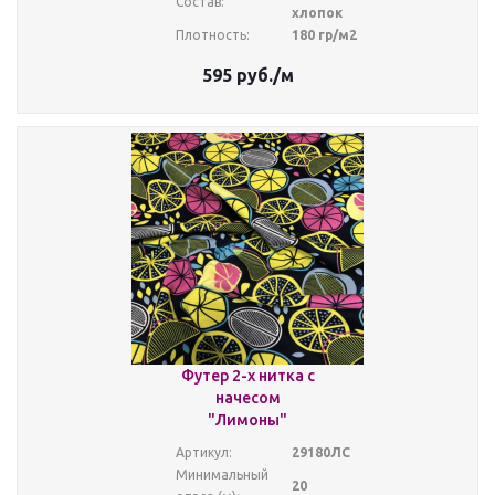
Состав:
хлопок
Плотность:
180 гр/м2
595
руб.
/м
Футер 2-х нитка с
начесом
"Лимоны"
Артикул:
29180ЛС
Минимальный
20