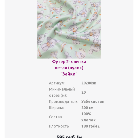
Футер 2-х нитка
петля (чулок)
"Зайки"
Артикул:
29200зк
Минимальный
20
отрез (м):
Производитель:
Узбекистан
Ширина:
200 см
100%
Состав:
хлопок
Плотность:
180 гр/м2
595
руб.
/м