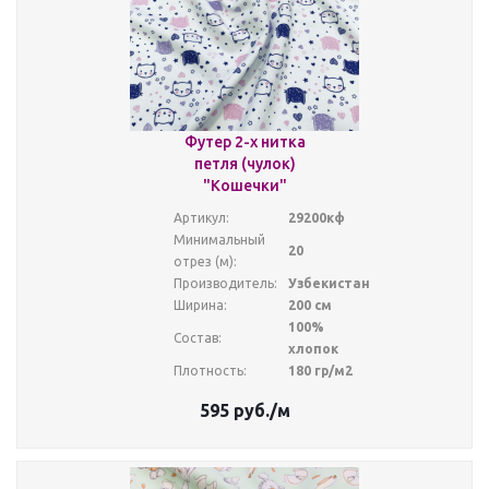
Футер 2-х нитка
петля (чулок)
"Кошечки"
Артикул:
29200кф
Минимальный
20
отрез (м):
Производитель:
Узбекистан
Ширина:
200 см
100%
Состав:
хлопок
Плотность:
180 гр/м2
595
руб.
/м