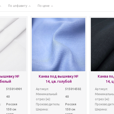
По алфавиту
По цене
 вышивку №
Канва под вышивку №
Канва п
. белый
14, цв. голубой
14, 
515014901
Артикул:
515014502
Артикул:
Минимальный
Минимальн
40
40
отрез (м):
отрез (м):
:
Россия
Производитель:
Россия
Производите
150 см
Ширина:
150 см
Ширина: