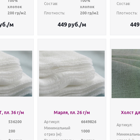
100%
100%
Состав:
Состав:
хлопок
хлопок
200 гр/м2
Плотность:
200 гр/м2
Плотность:
уб.
/м
449
руб.
/м
449
 пл. 36 г/м
Марля, пл. 26 г/м
Холст д
536200
Артикул:
6649826
Артикул:
Минимальный
200
1000
отрез (м):
Минимальн