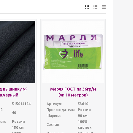
од вышивку №
Марля ГОСТ пл.36гр/м
цв.черный
(уп.10 метров)
515014124
Артикул:
53610
ый
Производитель:
Россия
40
Ширина:
90 см
ль:
Россия
100%
Состав:
150 см
хлопок