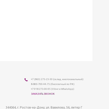
+7 (863) 273-23-50
(склад, многоканальный)
8-800-700-44-75
(бесплатный по РФ)
+7 918 273-00-95 (Viber и WhatsApp)
ЗАКАЗАТЬ ЗВОНОК
344064
, г.
Ростов-на-Дону
,
ул. Вавилова, 56, литер Г