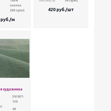
100%
Плотность:
36 гр/м2
хлопок
420
руб.
/шт
200 гр/м2
руб.
/м
ля художника
591057-
150
ый
40