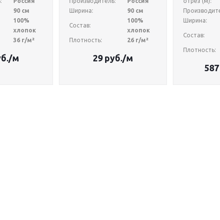
:
Россия
Производитель:
Россия
отрез (м):
90 см
Ширина:
90 см
Производите
100%
100%
Ширина:
Состав:
хлопок
хлопок
Состав:
36 г/м²
Плотность:
26 г/м²
Плотность:
б.
/м
29
руб.
/м
587