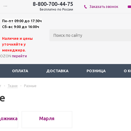
8-800-700-44-75
...
Заказать звонок
Бесплатно по России
Пн-пт 09:00 до 17:30ч
Сб-вс 9:00 до 16:00ч
Наличие и цены
уточняйте у
мене
джера.
а OZON
перейти
ОПЛАТА
ДОСТАВКА
РОЗНИЦА
О 
г
-
Ткани
-
Разные
е
дожника
Марля