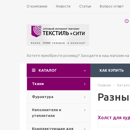
О компании
Новости
Статьи
Вопрос-ответ
Хотите приобрести розницу? Заходите в наш магазин н
КАТАЛОГ
КАК КУПИТЬ
Ткани
Главная
-
Катало
Разны
Фурнитура
Наполнители и
утеплители
Холст для ху
Комплектующие для