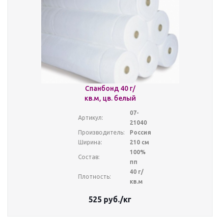
Спанбонд 40 г/
кв.м, цв. белый
07-
Артикул:
21040
Производитель:
Россия
Ширина:
210 см
100%
Состав:
пп
40 г/
Плотность:
кв.м
525
руб.
/кг