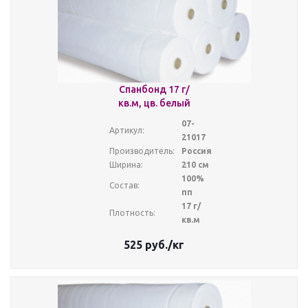
Спанбонд 17 г/
кв.м, цв. белый
07-
Артикул:
21017
Производитель:
Россия
Ширина:
210 см
100%
Состав:
пп
17 г/
Плотность:
кв.м
525
руб.
/кг