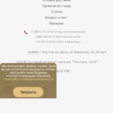
Условия доставки
Гарантия на товар
Статьи
Вопрос-ответ
Вакансии
+7 (863) 273-23-50
(склад, многоканальный)
8-800-700-44-75
(бесплатный по РФ)
+7 918 273-00-95 (Viber и WhatsApp)
344064
, г.
Ростов-на-Дону
,
ул. Вавилова, 56, литер Г
2026 © Оптовый интернет-магазин "Текстиль-Сити"
Мы используем файлы cookie. Если
вы не хотите использовать cookie,
МЫ В СОЦСЕТЯХ
настройте ваш браузер
соответствующим образом.
Политика конфиденциальности
Закрыть
Мы используем файлы cookie. Если вы не хотите использовать cookie,
настройте ваш браузер соответствующим образом.
Политика
конфиденциальности