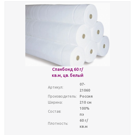
Спанбонд 60 г/
кв.м, цв. белый
07-
Артикул:
21060
Производитель:
Россия
Ширина:
210 см
100%
Состав:
пэ
60 г/
Плотность:
кв.м