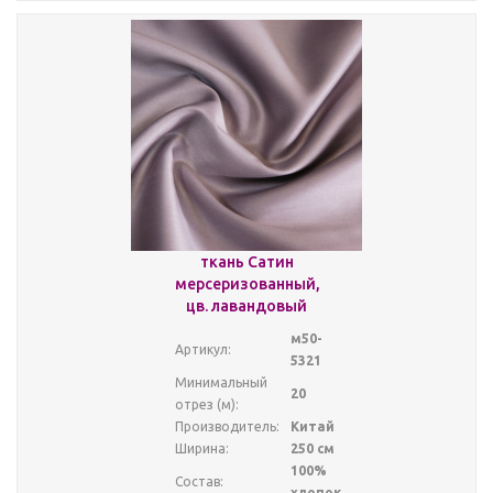
ткань Сатин
мерсеризованный,
цв. лавандовый
м50-
Артикул:
5321
Минимальный
20
отрез (м):
Производитель:
Китай
Ширина:
250 см
100%
Состав:
хлопок