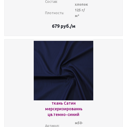
Состав:
хлопок
125 г/
Плотность:
м²
679
руб.
/м
ткань Сатин
мерсеризированный
цв.темно-синий
м50-
Артикул: