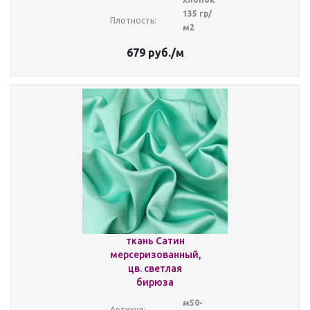
135 гр/
Плотность:
м2
679
руб.
/м
ткань Сатин
мерсеризованный,
цв. светлая
бирюза
м50-
Артикул: