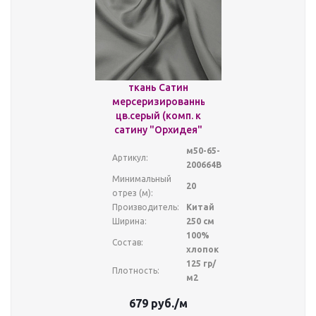
ткань Сатин
мерсеризированный
цв.серый (комп. к
сатину "Орхидея"
м50-65-
Артикул:
200664В
Минимальный
20
отрез (м):
Производитель:
Китай
Ширина:
250 см
100%
Состав:
хлопок
125 гр/
Плотность:
м2
679
руб.
/м