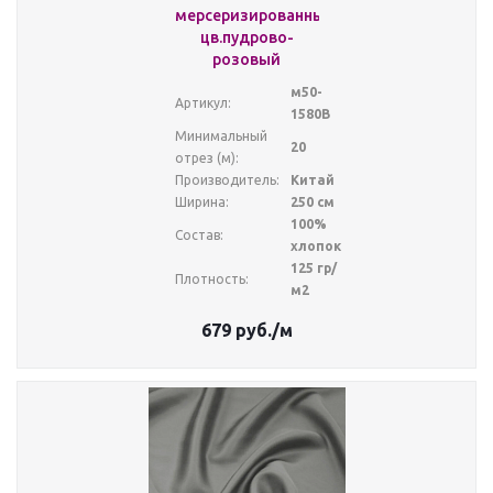
мерсеризированный
цв.пудрово-
розовый
м50-
Артикул:
1580В
Минимальный
20
отрез (м):
Производитель:
Китай
Ширина:
250 см
100%
Состав:
хлопок
125 гр/
Плотность:
м2
679
руб.
/м