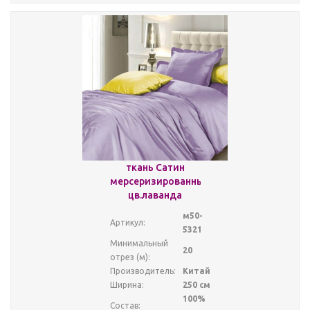
ткань Сатин
мерсеризированный
цв.лаванда
м50-
Артикул:
5321
Минимальный
20
отрез (м):
Производитель:
Китай
Ширина:
250 см
100%
Состав: