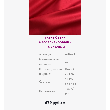
ткань Сатин
мерсеризированный
цв.красный
Артикул:
м50-45
Минимальный
20
отрез (м):
Производитель:
Китай
Ширина:
250 см
100%
Состав:
хлопок
125 г/
Плотность:
м²
679
руб.
/м