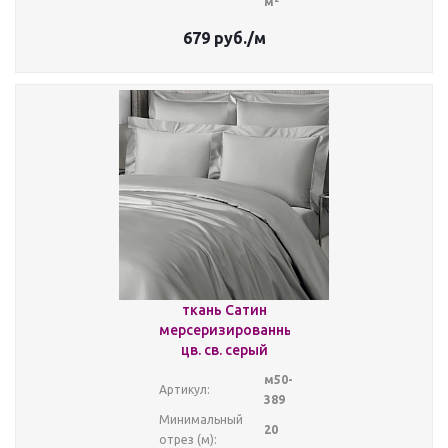
м²
679
руб.
/м
ткань Сатин
мерсеризированный
цв. св. серый
м50-
Артикул:
389
Минимальный
20
отрез (м):