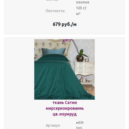
хлопок
125 г/
Плотность:
м²
679
руб.
/м
ткань Сатин
мерсеризированный,
цв. изумруд
м50-
Артикул:
333