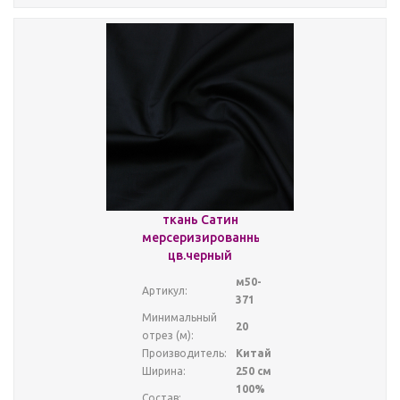
ткань Сатин
мерсеризированный
цв.черный
м50-
Артикул:
371
Минимальный
20
отрез (м):
Производитель:
Китай
Ширина:
250 см
100%
Состав: