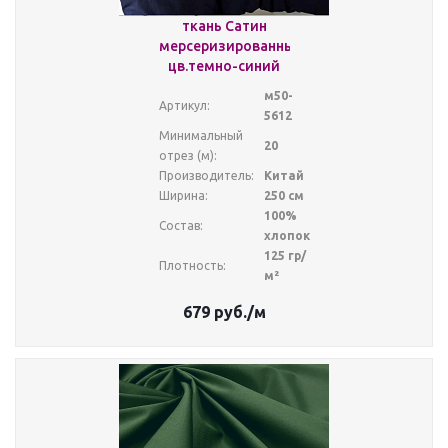
ткань Сатин
мерсеризированный
цв.темно-синий
м50-
Артикул:
5612
Минимальный
20
отрез (м):
Производитель:
Китай
Ширина:
250 см
100%
Состав:
хлопок
125 гр/
Плотность:
м²
679
руб.
/м