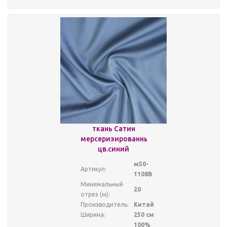
ткань Сатин
мерсеризированный
цв.синий
м50-
Артикул:
1108В
Минимальный
20
отрез (м):
Производитель:
Китай
Ширина:
250 см
100%