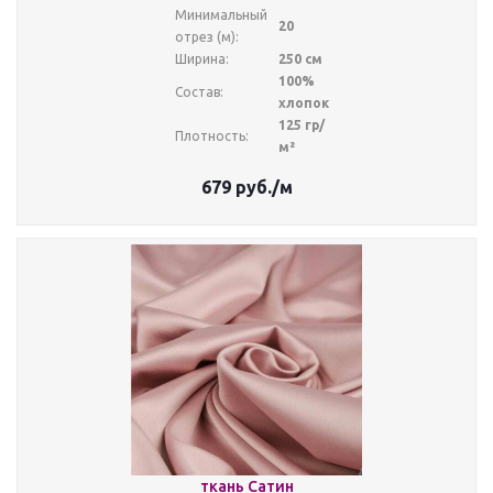
Минимальный
20
отрез (м):
Ширина:
250 см
100%
Состав:
хлопок
125 гр/
Плотность:
м²
679
руб.
/м
ткань Сатин