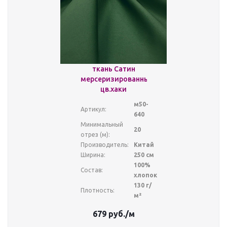
ткань Сатин
мерсеризированный
цв.хаки
м50-
Артикул:
640
Минимальный
20
отрез (м):
Производитель:
Китай
Ширина:
250 см
100%
Состав:
хлопок
130 г/
Плотность:
м²
679
руб.
/м