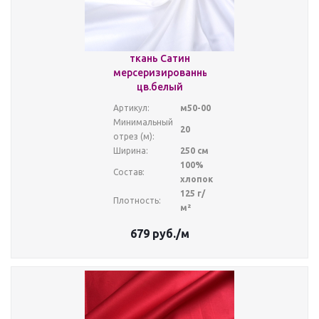
ткань Сатин
мерсеризированный
цв.белый
Артикул:
м50-00
Минимальный
20
отрез (м):
Ширина:
250 см
100%
Состав:
хлопок
125 г/
Плотность:
м²
679
руб.
/м