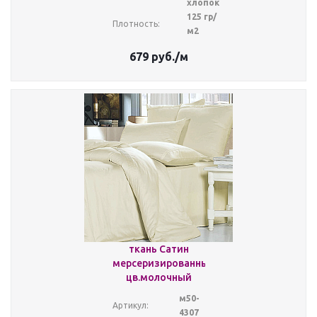
хлопок
125 гр/
Плотность:
м2
679
руб.
/м
ткань Сатин
мерсеризированный
цв.молочный
м50-
Артикул:
4307