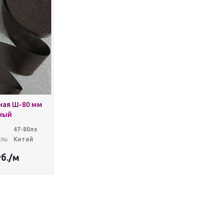
ная Ш-80 мм
ный
47-80лэ
ль:
Китай
б.
/м