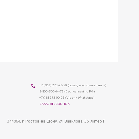
+7 (863) 273-23-50
(склад, многоканальный)
8-800-700-44-75
(бесплатный по РФ)
+7 918 273-00-95 (Viber и WhatsApp)
ЗАКАЗАТЬ ЗВОНОК
344064
, г.
Ростов-на-Дону
,
ул. Вавилова, 56, литер Г