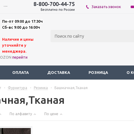
8-800-700-44-75
...
Заказать звонок
Бесплатно по России
Пн-пт 09:00 до 17:30ч
Сб-вс 9:00 до 16:00ч
Наличие и цены
уточняйте у
мене
джера.
а OZON
перейти
ОПЛАТА
ДОСТАВКА
РОЗНИЦА
О 
г
-
Фурнитура
-
Резинка
-
Башмачная,Тканая
чная,Тканая
По алфавиту
По цене