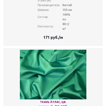
отрез (м):
Производитель:
Китай
Ширина:
150 см
100%
Состав:
пэ
80 г/
Плотность:
м²
171
руб.
/м
ткань Атлас, цв.