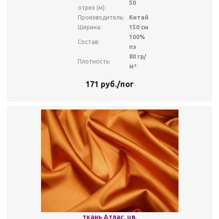
50
отрез (м):
Производитель:
Китай
Ширина:
150 см
100%
Состав:
пэ
80 гр/
Плотность:
м²
171
руб.
/пог
ткань Атлас, цв.