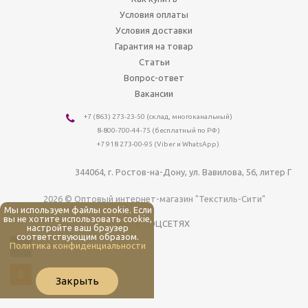
Условия оплаты
Условия доставки
Гарантия на товар
Статьи
Вопрос-ответ
Вакансии
+7 (863) 273-23-50
(склад, многоканальный)
8-800-700-44-75
(бесплатный по РФ)
+7 918 273-00-95 (Viber и WhatsApp)
344064
, г.
Ростов-на-Дону
,
ул. Вавилова, 56, литер Г
2026 © Оптовый интернет-магазин "Текстиль-Сити"
Мы используем файлы cookie. Если
вы не хотите использовать cookie,
МЫ В СОЦСЕТЯХ
настройте ваш браузер
соответствующим образом.
Политика конфиденциальности
Закрыть
Мы используем файлы cookie. Если вы не хотите использовать cookie,