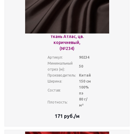
ткань Атлас, цв.
коричневый,
(№234)
Артикул:
90234
Минимальный
50
отрез (м):
Производитель:
Китай
Ширина:
150 см
100%
Состав:
пэ
80 г/
Плотность:
м²
171
руб.
/м