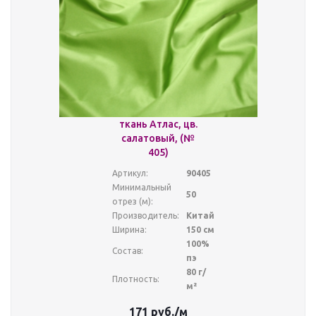
ткань Атлас, цв.
салатовый, (№
405)
Артикул:
90405
Минимальный
50
отрез (м):
Производитель:
Китай
Ширина:
150 см
100%
Состав:
пэ
80 г/
Плотность:
м²
171
руб.
/м