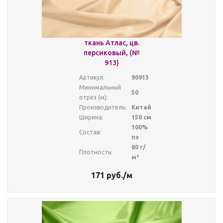
ткань Атлас, цв.
персиковый, (№
913)
Артикул:
90913
Минимальный
50
отрез (м):
Производитель:
Китай
Ширина:
150 см
100%
Состав:
пэ
80 г/
Плотность:
м²
171
руб.
/м