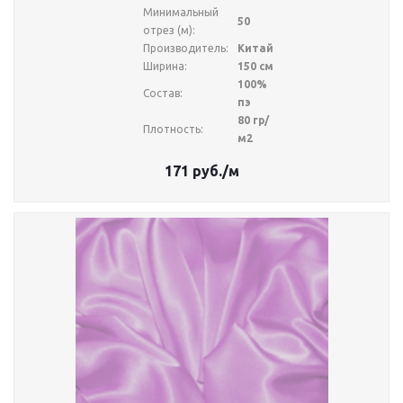
Минимальный
50
отрез (м):
Производитель:
Китай
Ширина:
150 см
100%
Состав:
пэ
80 гр/
Плотность:
м2
171
руб.
/м