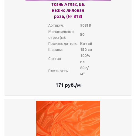
ткань Атлас, цв.
нежно лиловая
роза, (№ 818)
Артикул:
90818
Минимальный
50
отрез (м):
Производитель:
Китай
Ширина:
150 см
100%
Состав:
пэ
80 г/
Плотность:
м²
171
руб.
/м