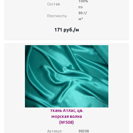
100%
Состав:
пэ
80 г/
Плотность:
м²
171
руб.
/м
ткань Атлас, цв.
морская волна
(№508)
Артикул:
90508