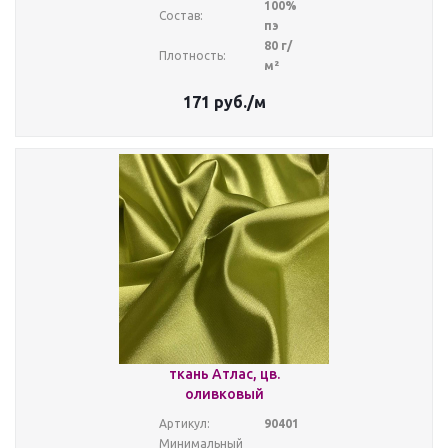
100%
Состав:
пэ
80 г/
Плотность:
м²
171
руб.
/м
ткань Атлас, цв.
оливковый
Артикул:
90401
Минимальный