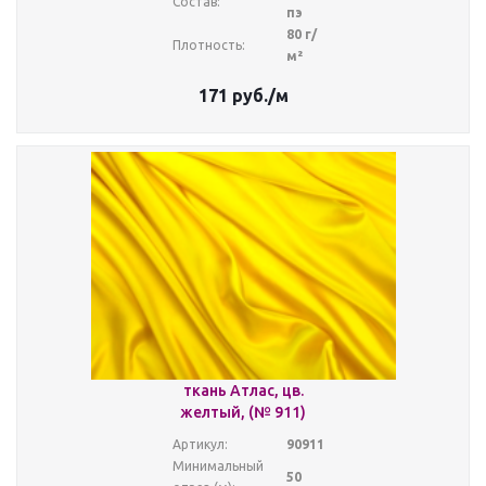
Состав:
пэ
80 г/
Плотность:
м²
171
руб.
/м
ткань Атлас, цв.
желтый, (№ 911)
Артикул:
90911
Минимальный
50