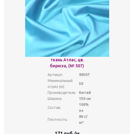
ткань Атлас, цв.
бирюза, (№ 507)
Артикул:
90507
Минимальный
50
отрез (м):
Производитель:
Китай
Ширина:
150 см
100%
Состав:
пэ
80 г/
Плотность:
м²
171
руб.
/м