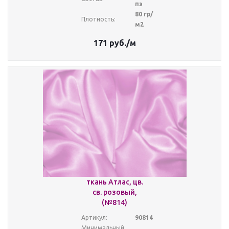
пэ
80 гр/
Плотность:
м2
171
руб.
/м
ткань Атлас, цв.
св. розовый,
(№814)
Артикул:
90814
Минимальный