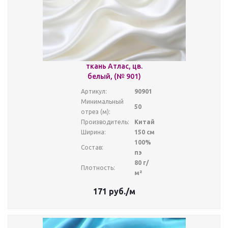
ткань Атлас, цв.
белый, (№ 901)
Артикул:
90901
Минимальный
50
отрез (м):
Производитель:
Китай
Ширина:
150 см
100%
Состав:
пэ
80 г/
Плотность:
м²
171
руб.
/м