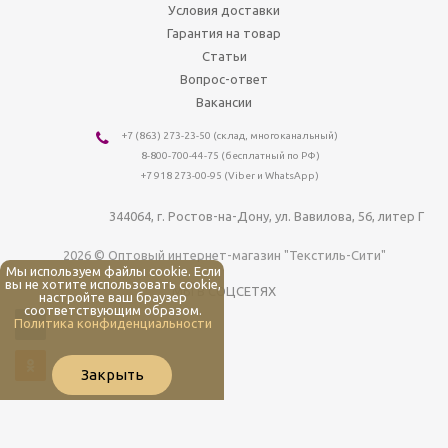
Условия доставки
Гарантия на товар
Статьи
Вопрос-ответ
Вакансии
+7 (863) 273-23-50
(склад, многоканальный)
8-800-700-44-75
(бесплатный по РФ)
+7 918 273-00-95 (Viber и WhatsApp)
344064
, г.
Ростов-на-Дону
,
ул. Вавилова, 56, литер Г
2026 © Оптовый интернет-магазин "Текстиль-Сити"
Мы используем файлы cookie. Если
вы не хотите использовать cookie,
МЫ В СОЦСЕТЯХ
настройте ваш браузер
соответствующим образом.
Политика конфиденциальности
Закрыть
Мы используем файлы cookie. Если вы не хотите использовать cookie,
настройте ваш браузер соответствующим образом.
Политика