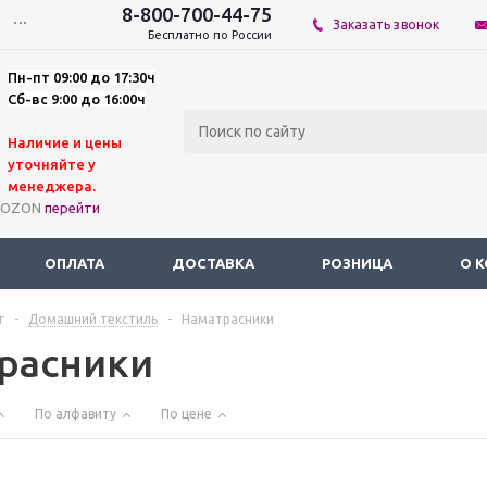
8-800-700-44-75
...
Заказать звонок
Бесплатно по России
Пн-пт 09:00 до 17:30ч
Сб-вс 9:00 до 16:00ч
Наличие и цены
уточняйте у
мене
джера.
а OZON
перейти
ОПЛАТА
ДОСТАВКА
РОЗНИЦА
О 
г
-
Домашний текстиль
-
Наматрасники
расники
По алфавиту
По цене