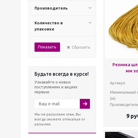
Производитель
Количество в
упаковке
Сбросить
Резинка шл
мм з
Будьте всегда в курсе!
Узнавайте о новых
Артикул:
поступлениях и акциях
первым
Минимальный 
(м):
Производитель
Мы не рассылаем спам, Вы
9
ру
всегда сможете отписаться от
рассылки.