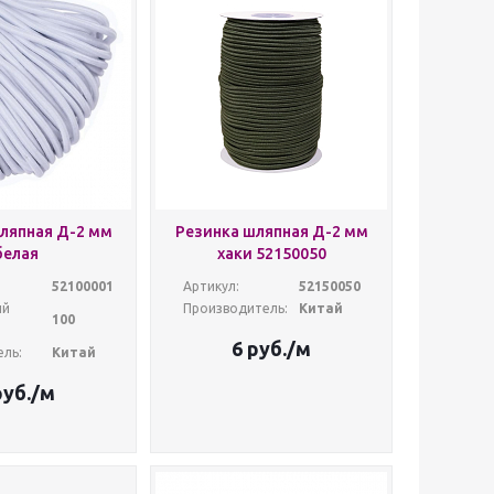
ляпная Д-2 мм
Резинка шляпная Д-2 мм
белая
хаки 52150050
52100001
Артикул:
52150050
ый
Производитель:
Китай
100
6
руб.
/м
ль:
Китай
уб.
/м