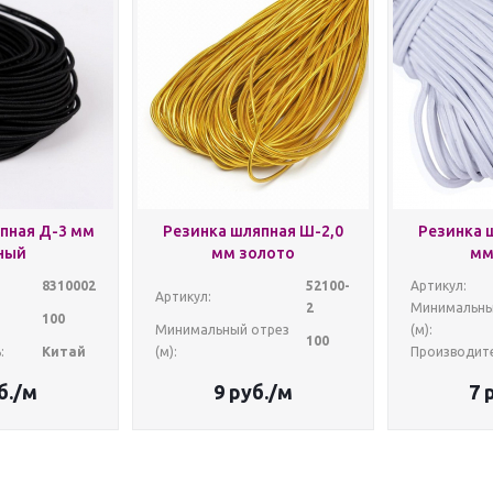
пная Д-3 мм
Резинка шляпная Ш-2,0
Резинка 
ный
мм золото
мм
8310002
52100-
Артикул:
Артикул:
2
Минимальны
100
Минимальный отрез
(м):
100
:
Китай
(м):
Производите
б.
/м
9
руб.
/м
7
р