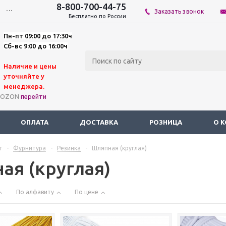
8-800-700-44-75
...
Заказать звонок
Бесплатно по России
Пн-пт 09:00 до 17:30ч
Сб-вс 9:00 до 16:00ч
Наличие и цены
уточняйте у
мене
джера.
а OZON
перейти
ОПЛАТА
ДОСТАВКА
РОЗНИЦА
О 
г
-
Фурнитура
-
Резинка
-
Шляпная (круглая)
ая (круглая)
По алфавиту
По цене