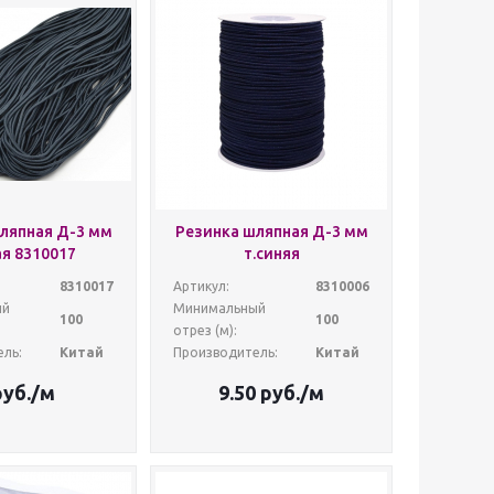
ляпная Д-3 мм
Резинка шляпная Д-3 мм
ая 8310017
т.синяя
8310017
Артикул:
8310006
ый
Минимальный
100
100
отрез (м):
ль:
Китай
Производитель:
Китай
уб.
/м
9.50
руб.
/м