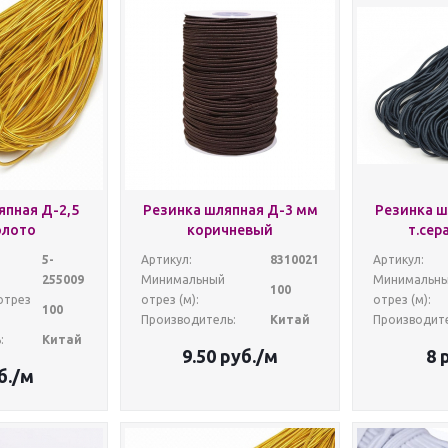
япная Д-2,5
Резинка шляпная Д-3 мм
Резинка ш
олото
коричневый
т.сер
5-
Артикул:
8310021
Артикул:
255009
Минимальный
Минимальн
100
отрез
отрез (м):
отрез (м):
100
Производитель:
Китай
Производите
:
Китай
9.50
руб.
/м
8
р
б.
/м