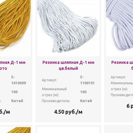
пная Д-1 мм
Резинка шляпная Д-1 мм
Резинка ш
ото
цв.белый
5-
5-
Артикул:
Артикул:
1010009
1100101
Минимальн
Минимальный
отрез (м):
100
100
отрез (м):
Производите
:
Китай
Производитель:
Китай
6
р
б.
/м
4.50
руб.
/м