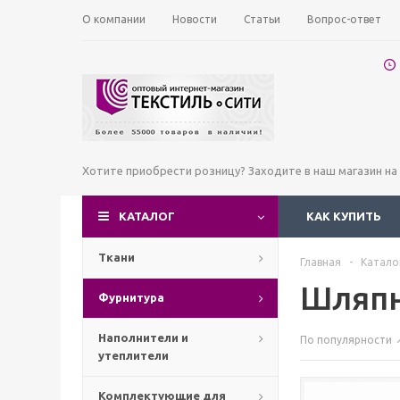
О компании
Новости
Статьи
Вопрос-ответ
Хотите приобрести розницу? Заходите в наш магазин н
КАТАЛОГ
КАК КУПИТЬ
Ткани
Главная
-
Катало
Шляпн
Фурнитура
Наполнители и
По популярности
утеплители
Комплектующие для