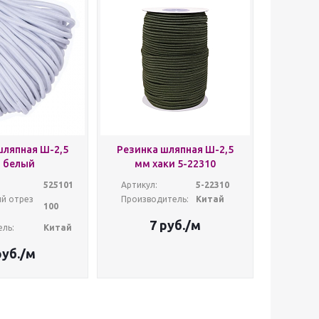
шляпная Ш-2,5
Резинка шляпная Ш-2,5
 белый
мм хаки 5-22310
525101
Артикул:
5-22310
й отрез
Производитель:
Китай
100
7
руб.
/м
ль:
Китай
уб.
/м