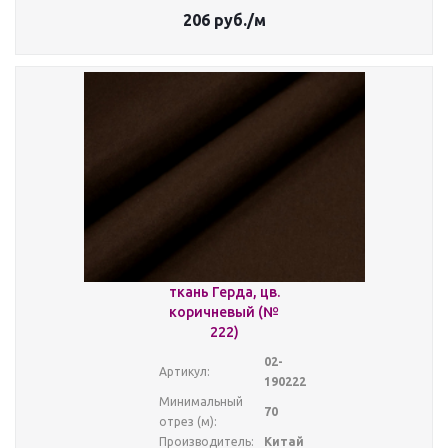
206
руб.
/м
ткань Герда, цв.
коричневый (№
222)
02-
Артикул:
190222
Минимальный
70
отрез (м):
Производитель:
Китай