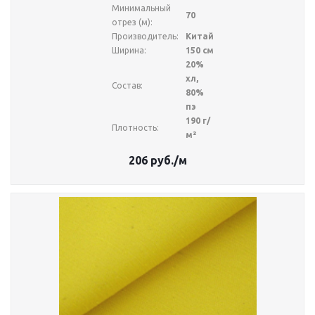
Минимальный
70
отрез (м):
Производитель:
Китай
Ширина:
150 см
20%
хл,
Состав:
80%
пэ
190 г/
Плотность:
м²
206
руб.
/м