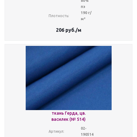
80%
пэ
190 г/
Плотность:
м²
206
руб.
/м
ткань Герда, цв.
василек (№ 514)
02-
Артикул:
190514