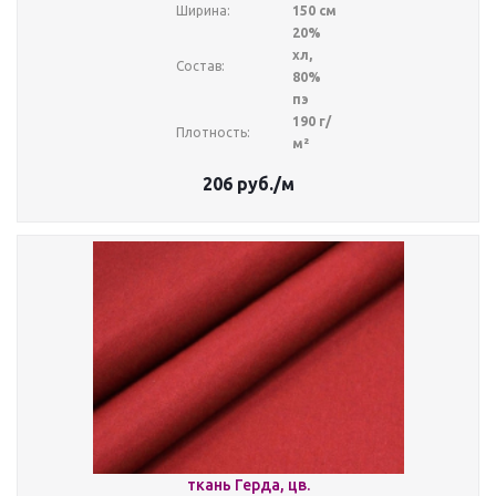
Ширина:
150 см
20%
хл,
Состав:
80%
пэ
190 г/
Плотность:
м²
206
руб.
/м
ткань Герда, цв.