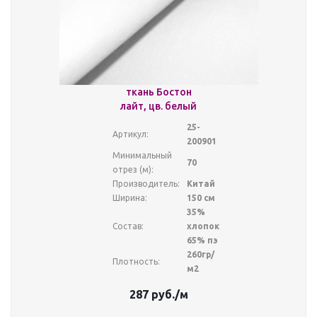
ткань Бостон
лайт, цв. белый
25-
Артикул:
200901
Минимальный
70
отрез (м):
Производитель:
Китай
Ширина:
150 см
35%
Состав:
хлопок
65% пэ
260гр/
Плотность:
м2
287
руб.
/м