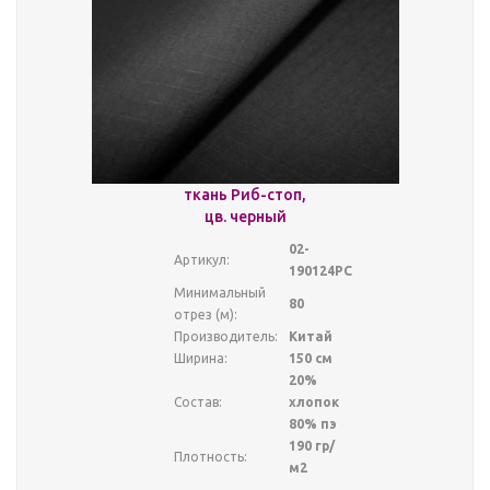
ткань Риб-стоп,
цв. черный
02-
Артикул:
190124РС
Минимальный
80
отрез (м):
Производитель:
Китай
Ширина:
150 см
20%
Состав:
хлопок
80% пэ
190 гр/
Плотность:
м2