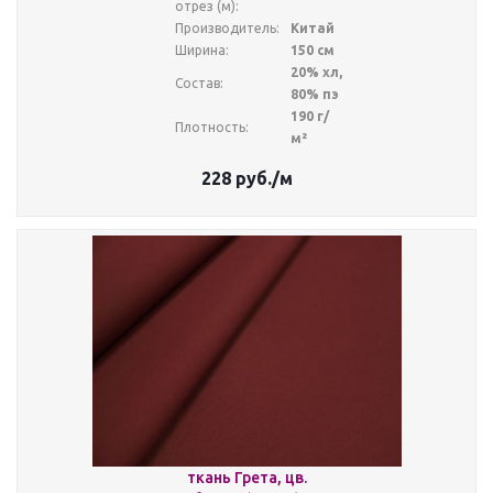
отрез (м):
Производитель:
Китай
Ширина:
150 см
20% хл,
Состав:
80% пэ
190 г/
Плотность:
м²
228
руб.
/м
ткань Грета, цв.