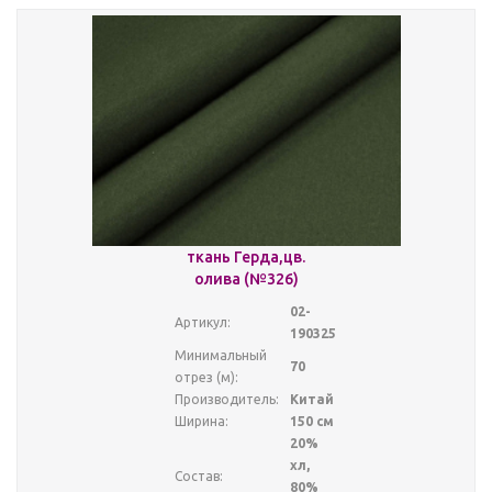
ткань Герда,цв.
олива (№326)
02-
Артикул:
190325
Минимальный
70
отрез (м):
Производитель:
Китай
Ширина:
150 см
20%
хл,
Состав:
80%