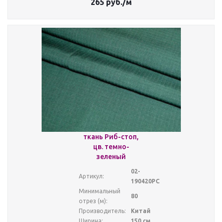
265
руб.
/м
ткань Риб-стоп,
цв. темно-
зеленый
02-
Артикул:
190420РС
Минимальный
80
отрез (м):
Производитель:
Китай
Ширина:
150 см