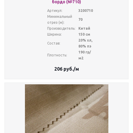
бордо (№710)
Артикул:
3200710
Минимальный
70
отрез (м):
Производитель:
Китай
Ширина:
150 см
20% хл,
Состав:
80% пэ
190 гр/
Плотность:
м2
206
руб.
/м