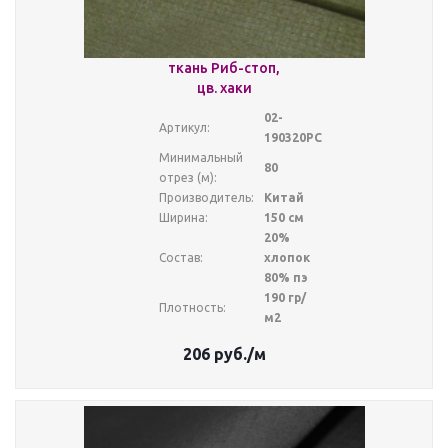
ткань Риб-стоп,
цв. хаки
02-
Артикул:
190320РС
Минимальный
80
отрез (м):
Производитель:
Китай
Ширина:
150 см
20%
Состав:
хлопок
80% пэ
190 гр/
Плотность:
м2
206
руб.
/м