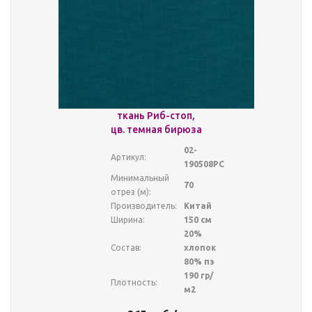
ткань Риб-стоп,
цв. темная бирюза
02-
Артикул:
190508РС
Минимальный
70
отрез (м):
Производитель:
Китай
Ширина:
150 см
20%
Состав:
хлопок
80% пэ
190 гр/
Плотность:
м2