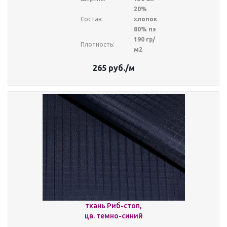
20%
Состав:
хлопок
80% пэ
190 гр/
Плотность:
м2
265
руб.
/м
ткань Риб-стоп,
цв. темно-синий