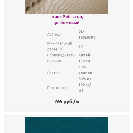
ткань Риб-стоп,
цв. бежевый
02-
Артикул:
190203РС
Минимальный
70
отрез (м):
Производитель:
Китай
Ширина:
150 см
20%
Состав:
хлопок
80% пэ
190 гр/
Плотность:
м2
265
руб.
/м